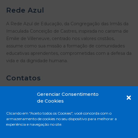
Rede Azul
A Rede Azul de Educação, da Congregação das Irmãs da
Imaculada Conceição de Castres, inspirada no carisma de
Emilie de Villeneuve, centrado nos valores cristãos,
assume como sua missão a formação de comunidades
educativas aprendentes, comprometidas com a defesa da
vida e da dignidade humana.
Contatos
Gerenciar Consentimento
de Cookies
Rua Madre Emilie de Villeneuve, 331 - Vila
Clicando em "Aceito todos os Cookies", você concorda com o
Mascote - São Paulo - SP
armazenamento de cookies no seu dispositivo para melhorar a
11 5671-8888
experiência e navegação no site.
Privacidade e Proteção de Dados Pessoais