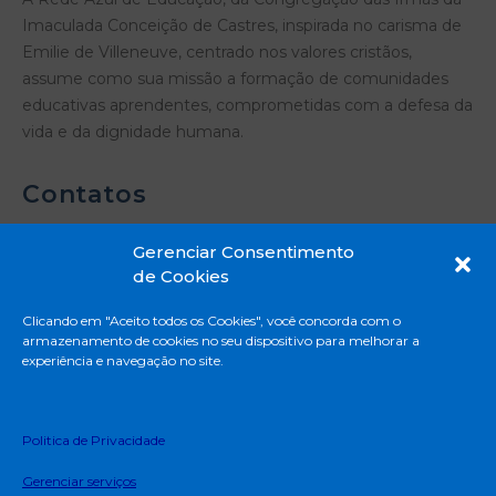
Imaculada Conceição de Castres, inspirada no carisma de
Emilie de Villeneuve, centrado nos valores cristãos,
assume como sua missão a formação de comunidades
educativas aprendentes, comprometidas com a defesa da
vida e da dignidade humana.
Contatos
Gerenciar Consentimento
de Cookies
Rua Madre Emilie de Villeneuve, 331 - Vila
Clicando em "Aceito todos os Cookies", você concorda com o
Mascote - São Paulo - SP
armazenamento de cookies no seu dispositivo para melhorar a
11 5671-8888
experiência e navegação no site.
Privacidade e Proteção de Dados Pessoais
Termos e Condições de uso
Politica de Privacidade
Deliberação CEE – 161/2018
Gerenciar serviços
Edital do Programa de Bolsa de Estudo (EJA)