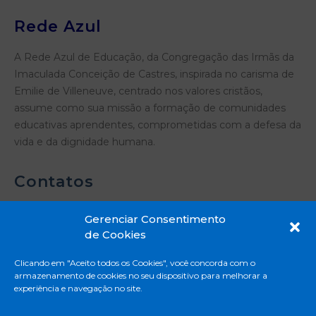
Rede Azul
A Rede Azul de Educação, da Congregação das Irmãs da
Imaculada Conceição de Castres, inspirada no carisma de
Emilie de Villeneuve, centrado nos valores cristãos,
assume como sua missão a formação de comunidades
educativas aprendentes, comprometidas com a defesa da
vida e da dignidade humana.
Contatos
Gerenciar Consentimento
de Cookies
Rua Madre Emilie de Villeneuve, 331 - Vila
Clicando em "Aceito todos os Cookies", você concorda com o
Mascote - São Paulo - SP
armazenamento de cookies no seu dispositivo para melhorar a
11 5671-8888
experiência e navegação no site.