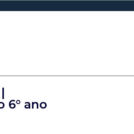
|
o 6° ano