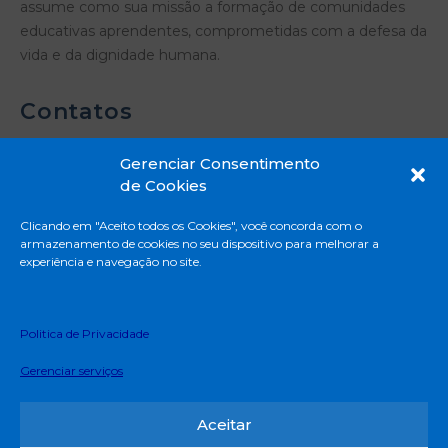
assume como sua missão a formação de comunidades
educativas aprendentes, comprometidas com a defesa da
vida e da dignidade humana.
Contatos
Gerenciar Consentimento
de Cookies
Rua Madre Emilie de Villeneuve, 331 - Vila
Clicando em "Aceito todos os Cookies", você concorda com o
Mascote - São Paulo - SP
armazenamento de cookies no seu dispositivo para melhorar a
11 5671-8888
experiência e navegação no site.
Privacidade e Proteção de Dados Pessoais
Termos e Condições de uso
Politica de Privacidade
Deliberação CEE – 161/2018
Gerenciar serviços
Edital do Programa de Bolsa de Estudo (EJA)
Canal de Denúncia
Aceitar