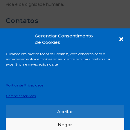
vida e da dignidade humana.
Contatos
Gerenciar Consentimento
de Cookies
Rua Madre Emilie de Villeneuve, 331 - Vila
Clicando em "Aceito todos os Cookies", você concorda com o
Mascote - São Paulo - SP
armazenamento de cookies no seu dispositivo para melhorar a
11 5671-8888
experiência e navegação no site.
Privacidade e Proteção de Dados Pessoais
Termos e Condições de uso
Politica de Privacidade
Deliberação CEE – 161/2018
Gerenciar serviços
Edital do Programa de Bolsa de Estudo (EJA)
Canal de Denúncia
Aceitar
Negar