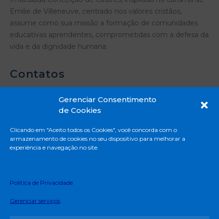
Emilie de Villeneuve, centrado nos valores cristãos,
assume como sua missão a formação de comunidades
educativas aprendentes, comprometidas com a defesa da
vida e da dignidade humana.
Contatos
Gerenciar Consentimento
de Cookies
Rua Madre Emilie de Villeneuve, 331 - Vila
Clicando em "Aceito todos os Cookies", você concorda com o
Mascote - São Paulo - SP
armazenamento de cookies no seu dispositivo para melhorar a
11 5671-8888
experiência e navegação no site.
Privacidade e Proteção de Dados Pessoais
Termos e Condições de uso
Politica de Privacidade
Deliberação CEE – 161/2018
Gerenciar serviços
Edital do Programa de Bolsa de Estudo (EJA)
Canal de Denúncia