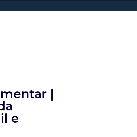
mentar |
da
l e