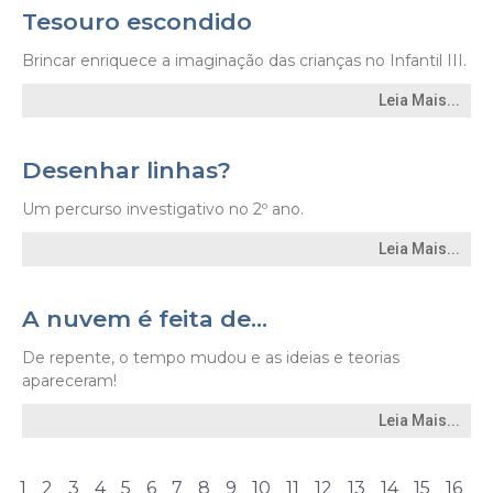
Tesouro escondido
Brincar enriquece a imaginação das crianças no Infantil III.
Leia Mais...
Desenhar linhas?
Um percurso investigativo no 2º ano.
Leia Mais...
A nuvem é feita de…
De repente, o tempo mudou e as ideias e teorias
apareceram!
Leia Mais...
1
2
3
4
5
6
7
8
9
10
11
12
13
14
15
16