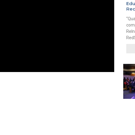
Edu
Re
“Qu
comp
ReIn
Red