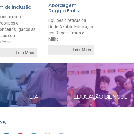
Abordagem
m da inclusão
Reggio Emilia
onstruindo
Equipes diretivas da
reótipos e
Rede Azul de Educação
onceitos ligados às
em Reggio Emilia e
soas com
Milão.
ciência.
Leia Mais
Leia Mais
EJA
EDUCAÇÃO BILÍNGUE
os