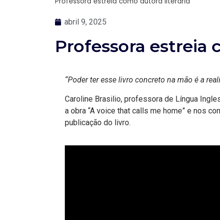
Professora estreia como autora literária
abril 9, 2025
Professora estreia 
“Poder ter esse livro concreto na mão é a re
Caroline Brasilio, professora de Língua Ingle
a obra “A voice that calls me home” e nos co
publicação do livro.