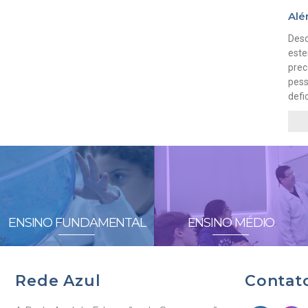
Alé
Desc
este
prec
pes
defi
ENSINO FUNDAMENTAL
ENSINO MÉDIO
Rede Azul
Contat