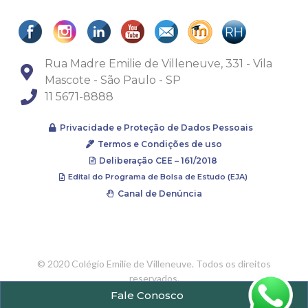
Rua Madre Emilie de Villeneuve, 331 - Vila
Mascote - São Paulo - SP
11 5671-8888
Privacidade e Proteção de Dados Pessoais
Termos e Condições de uso
Deliberação CEE – 161/2018
Edital do Programa de Bolsa de Estudo (EJA)
Canal de Denúncia
© 2020 Colégio Emilie de Villeneuve. Todos os direitos
reservados.
ABPA – Associação Beneficente Providência Azul | CNPJ
Fale Conosco
60.907.680/0003-15