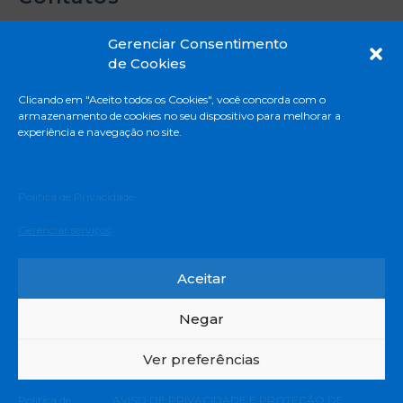
Gerenciar Consentimento
de Cookies
Rua Madre Emilie de Villeneuve, 331 - Vila
Clicando em "Aceito todos os Cookies", você concorda com o
Mascote - São Paulo - SP
armazenamento de cookies no seu dispositivo para melhorar a
11 5671-8888
experiência e navegação no site.
Privacidade e Proteção de Dados Pessoais
Termos e Condições de uso
Politica de Privacidade
Deliberação CEE – 161/2018
Gerenciar serviços
Edital do Programa de Bolsa de Estudo (EJA)
Canal de Denúncia
Aceitar
Negar
© 2020 Colégio Emilie de Villeneuve. Todos os direitos
Ver preferências
reservados.
ABPA – Associação Beneficente Providência Azul | CNPJ
Fale Conosco
Política de
AVISO DE PRIVACIDADE E PROTEÇÃO DE