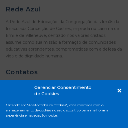
Rede Azul
A Rede Azul de Educação, da Congregação das Irmãs da
Imaculada Conceição de Castres, inspirada no carisma de
Emilie de Villeneuve, centrado nos valores cristãos,
assume como sua missão a formação de comunidades
educativas aprendentes, comprometidas com a defesa da
vida e da dignidade humana.
Contatos
Gerenciar Consentimento
de Cookies
Rua Madre Emilie de Villeneuve, 331 - Vila
Clicando em "Aceito todos os Cookies", você concorda com o
Mascote - São Paulo - SP
armazenamento de cookies no seu dispositivo para melhorar a
11 5671-8888
experiência e navegação no site.
Privacidade e Proteção de Dados Pessoais