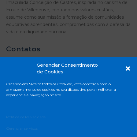
Imaculada Conceição de Castres, inspirada no carisma de
Emilie de Villeneuve, centrado nos valores cristãos,
assume como sua missão a formação de comunidades
educativas aprendentes, comprometidas com a defesa da
vida e da dignidade humana.
Contatos
Gerenciar Consentimento
de Cookies
Rua Madre Emilie de Villeneuve, 331 - Vila
Clicando em "Aceito todos os Cookies", você concorda com o
Mascote - São Paulo - SP
armazenamento de cookies no seu dispositivo para melhorar a
11 5671-8888
experiência e navegação no site.
Privacidade e Proteção de Dados Pessoais
Termos e Condições de uso
Politica de Privacidade
Deliberação CEE – 161/2018
Gerenciar serviços
Edital do Programa de Bolsa de Estudo (EJA)