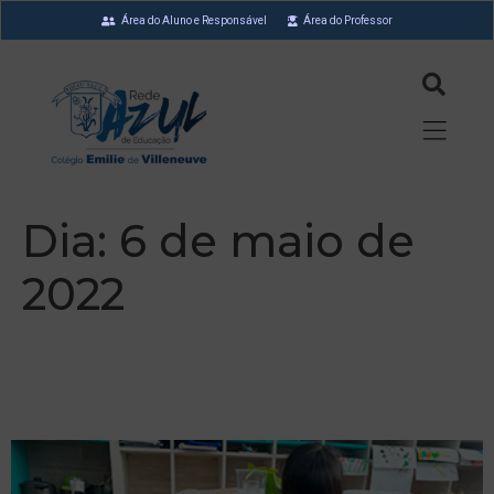
Área do Aluno e Responsável
Área do Professor
Dia:
6 de maio de
2022
Compartilhar é sempre
uma ótima ideia!