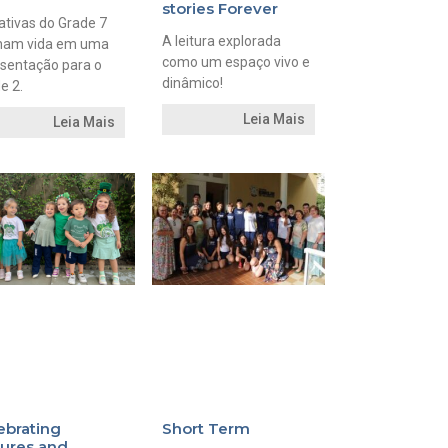
stories Forever
ativas do Grade 7
A leitura explorada
ham vida em uma
como um espaço vivo e
sentação para o
dinâmico!
e 2.
Leia Mais
Leia Mais
ebrating
Short Term
tures and