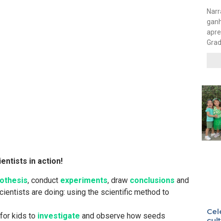
Narr
gan
apre
Grad
ientists in action!
othesis
, conduct
experiments
, draw
conclusions
and
scientists are doing: using the scientific method to
Cel
for kids to
investigate
and observe how seeds
cul