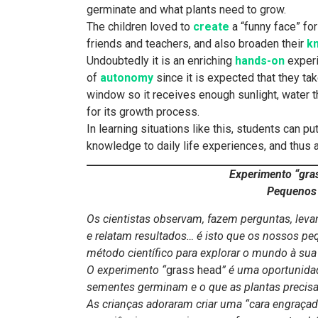
germinate and what plants need to grow.
The children loved to
create
a “funny face” for 
friends and teachers, and also broaden their
k
Undoubtedly it is an enriching
hands-on
experi
of
autonomy
since it is expected that they ta
window so it receives enough sunlight, water t
for its growth process.
In learning situations like this, students can pu
knowledge to daily life experiences, and thus 
Experimento “gra
Pequenos 
Os cientistas observam, fazem perguntas, leva
e relatam resultados… é isto que os nossos pe
método científico para explorar o mundo à sua 
O experimento “
grass head
” é uma oportunida
sementes germinam e o que as plantas precisa
As crianças adoraram criar uma “cara engraçada