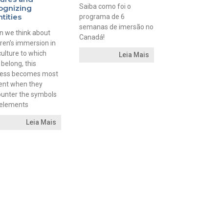
Saiba como foi o
ognizing
ntities
programa de 6
semanas de imersão no
 we think about
Canadá!
dren’s immersion in
culture to which
Leia Mais
 belong, this
cess becomes most
ent when they
unter the symbols
elements
Leia Mais