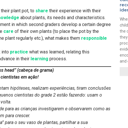
rec
ide
their plant pot, to
share
their experience with their
nowledge
about plants, its needs and characteristics.
When
ment in which second graders develop a certain degree
chil
ke
care
of their own plants (to place the pot by the
the 
they
he plant regularly etc.), what makes them
responsible
pro
evid
t into
practice
what was learned, relating this
enco
advance in their
learning
process.
and 
ss head” (cabeça de grama)
cientistas em ação!
ntam hipóteses, realizam experiências, tiram conclusões
quenos cientistas do grade 2 estão fazendo: usam o
volta.
de para as crianças investigarem e observarem como as
m para crescer.
” para o seu vaso de plantas, partilhar a sua