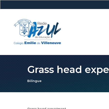
Grass head exp
Bilíngue