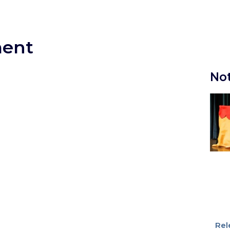
ment
Not
Rel