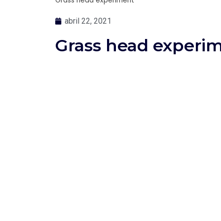
Grass head experiment
abril 22, 2021
Grass head experi