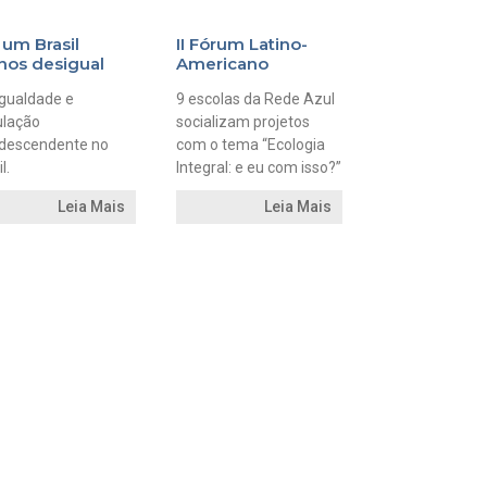
 um Brasil
II Fórum Latino-
os desigual
Americano
gualdade e
9 escolas da Rede Azul
ulação
socializam projetos
descendente no
com o tema “Ecologia
l.
Integral: e eu com isso?”
Leia Mais
Leia Mais