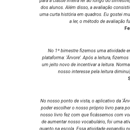
para a classe inteira ler ao longo do bimestr
dos alunos. Além disso, a avaliação consisti
uma curta história em quadros. Eu gostei mu
a ler, o método de avaliação fu
Fe
No 1º bimestre fizemos uma atividade 
plataforma: ‘Árvore’. Após a leitura, fizemo
um jeito novo de incentivar a leitura. Nor
nosso interesse pela leitura diminu
No nosso ponto de vista, o aplicativo da ‘Árv
poder escolher o nosso próprio livro para p
nosso livro fez com que ficássemos com vo
de aumentar nosso vocabulário, foi uma ativ
quanto na escola. Essa atividade expandiu 