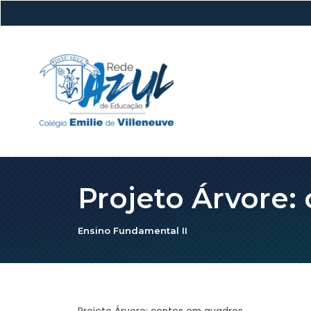
Projeto Árvore:
Ensino Fundamental II