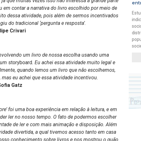
e, já que muitas vezes isso não interessa a grande parte
ent
u em contar a narrativa do livro escolhido por meio de
Estu
ito dessa atividade, pois além de sermos incentivados
indi
giu do tradicional ‘pergunta e resposta’.
soci
lipe Crivari
dist
popu
soci
envolvendo um livro de nossa escolha usando uma
s um
storyboard
. Eu achei essa atividade muito legal e
malmente, quando lemos um livro que não escolhemos,
i, mas eu achei que essa atividade incentivou.
Sofia Gatz
ore’ foi uma boa experiência em relação à leitura, e em
oder ler no nosso tempo. O fato de podermos escolher
ntade de ler e com mais animação e disposição. Além
idade divertida, a qual tivemos acesso tanto em casa
nosso conhecimento sobre livros e nos mostrou o quão