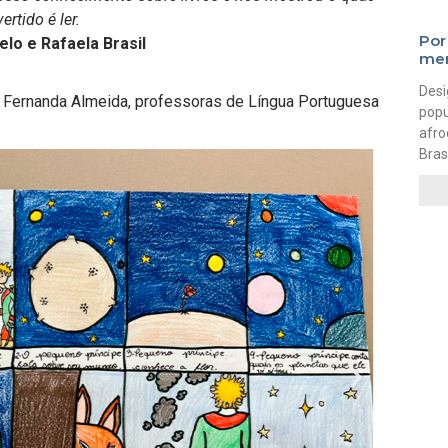
vertido é ler.
Por
elo e Rafaela Brasil
men
Desi
e Fernanda Almeida, professoras de Língua Portuguesa
pop
afro
Brasi