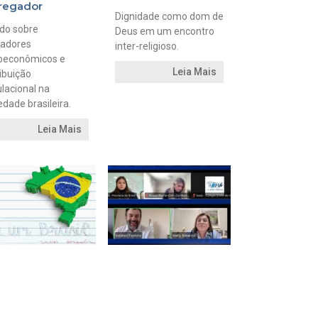
regador
Dignidade como dom de
do sobre
Deus em um encontro
cadores
inter-religioso.
oeconômicos e
Leia Mais
ribuição
lacional na
edade brasileira.
Leia Mais